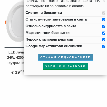
начина, по който използвате сайта ни, с
партьорите ни за реклама и анализ.
Системни бисквитки
Статистически замервания в сайта
Относно сигурността в сайта
Маркетингови бисквитки
Персонализирани реклами
Google маркетингови бисквитки
LED луна за вграждане
Asfora - двоен 1полюс
24W, 4200K, 220-240V AC,
бутон - 10A безвинтови
ф
ОТКАЖИ ОПЦИОНАЛНИТЕ
неутрална светлина, IP44
клеми, бял
ЗАПИШИ И ЗАТВОРИ
27
68
59
93
19
37
5
10
€
/
лв.
€
/
лв.