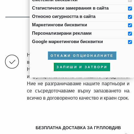
Статистически замервания в сайта
Относно сигурността в сайта
AXOLUTE
Маркетингови бисквитки
Персонализирани реклами
Google маркетингови бисквитки
ОТЛИЧНО КАЧЕСТВО
Нашата мисия е да предлагаме
ОТКАЖИ ОПЦИОНАЛНИТЕ
висококачествени продукти и решения.
ЗАПИШИ И ЗАТВОРИ
Нашите клиенти ценят високата надеждност
и функционалността на нашите продуктите.
Ние не разграничаваме нашите партньори и
се съсредоточаваме върху запазването на
всичко в договореното качество и краен срок.
БЕЗПЛАТНА ДОСТАВКА ЗА ГР.ПЛОВДИВ