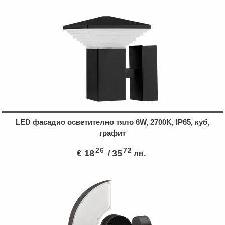
LED фасадно осветително тяло 6W, 2700K, IP65, куб,
графит
26
72
18
35
€
/
лв.