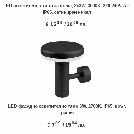
LED осветително тяло за стена, 2x3W, 3000K, 220-240V АC,
IP65, сатиниран никел
38
08
15
30
€
/
лв.
LED фасадно осветително тяло 6W, 2700K, IP65, кръг,
графит
69
04
7
15
€
/
лв.