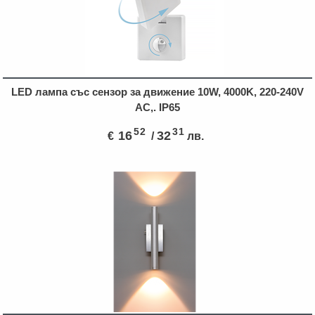
LED лампа със сензор за движение 10W, 4000K, 220-240V
AC,. IP65
52
31
16
32
€
/
лв.