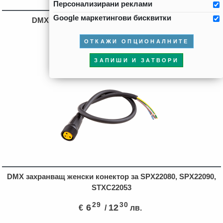
Персонализирани реклами
Google маркетингови бисквитки
DMX RGB LED прожектор 24V DC, 10W, IP65
18
60
17
33
€
/
лв.
ОТКАЖИ ОПЦИОНАЛНИТЕ
ЗАПИШИ И ЗАТВОРИ
DMX захранващ женски конектор за SPX22080, SPX22090,
STXC22053
29
30
6
12
€
/
лв.