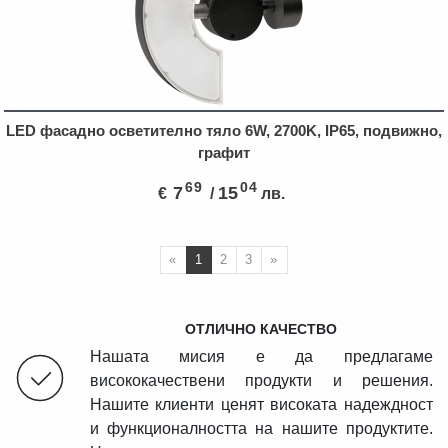
LED фасадно осветително тяло 6W, 2700K, IP65, подвижно,
графит
69
04
7
15
€
/
лв.
ПРЕДИШНА СТЪПКА
СЛЕДВАЩА СТЪПКА
«
1
2
3
»
ОТЛИЧНО КАЧЕСТВО
Нашата мисия е да предлагаме
висококачествени продукти и решения.
Нашите клиенти ценят високата надеждност
и функционалността на нашите продуктите.