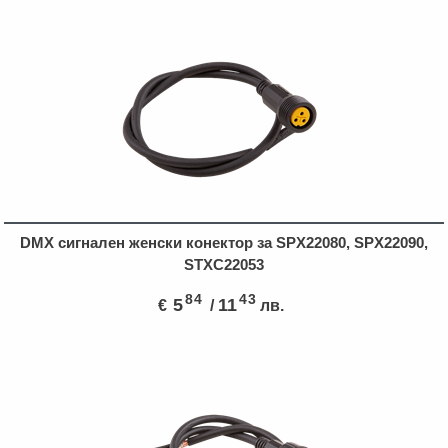
DMX сигнален женски конектор за SPX22080, SPX22090,
STXC22053
84
43
5
11
€
/
лв.