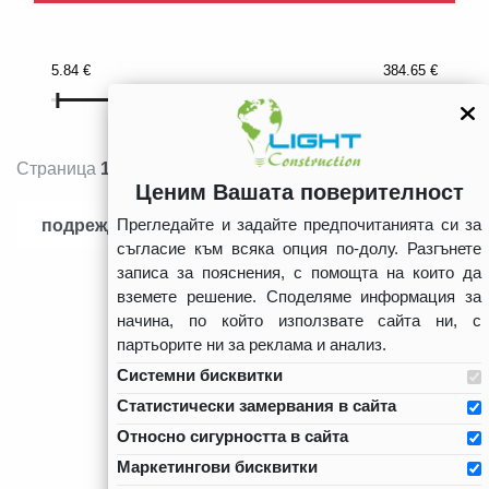
5.84
€
384.65
€
Страница
1
от
3
ПРЕДИШНА СТЪ
СЛ
«
1
2
3
»
Ценим Вашата поверителност
Прегледайте и задайте предпочитанията си за
подреждане
съгласие към всяка опция по-долу. Разгънете
записа за пояснения, с помощта на които да
вземете решение. Споделяме информация за
начина, по който използвате сайта ни, с
партьорите ни за реклама и анализ.
Системни бисквитки
Статистически замервания в сайта
Относно сигурността в сайта
Маркетингови бисквитки