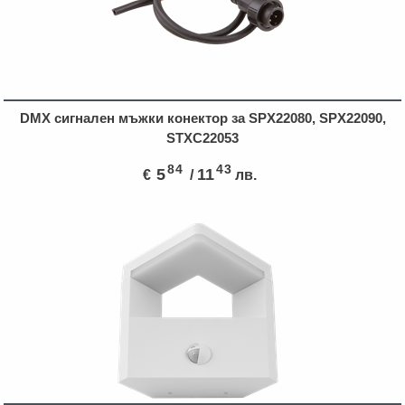
DMX сигнален мъжки конектор за SPX22080, SPX22090,
STXC22053
84
43
5
11
€
/
лв.