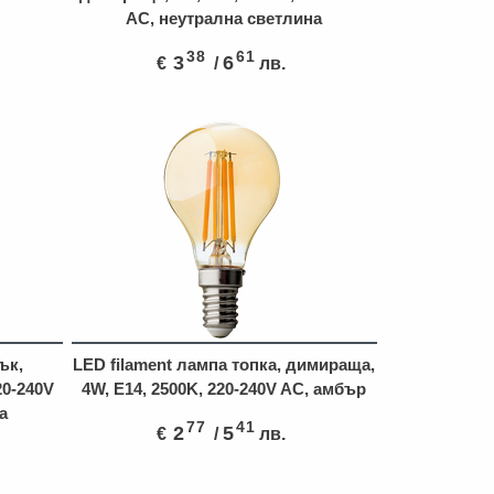
AC, неутрална светлина
38
61
3
6
€
/
лв.
ък,
LED filament лампа топка, димираща,
20-240V
4W, E14, 2500K, 220-240V AC, амбър
а
77
41
2
5
€
/
лв.