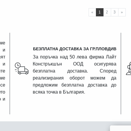
ПРЕДИШНА СТЪ
СЛ
«
1
2
3
»
ме
БЕЗПЛАТНА ДОСТАВКА ЗА ГР.ПЛОВДИВ
 и
ят
За поръчка над 50 лева фирма Лайт
 и
Констръкшън ООД осигурява
те
безплатна доставка. Според
аме
реализирания оборот можем да
се
предложим безплатна доставка до
ето
всяка точка в България.
о и