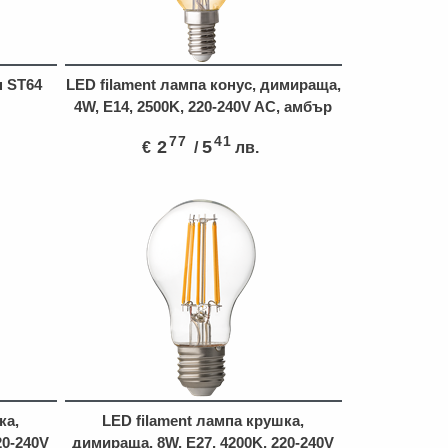
н ST64
LED filament лампа конус, димираща,
4W, E14, 2500K, 220-240V AC, амбър
77
41
2
5
€
/
лв.
ка,
LED filament лампа крушка,
20-240V
димираща, 8W, E27, 4200K, 220-240V