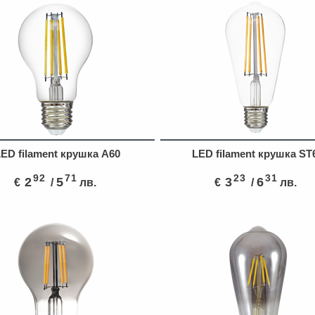
ED filament крушка A60
LED filament крушка ST
92
71
23
31
2
5
3
6
€
/
лв.
€
/
лв.