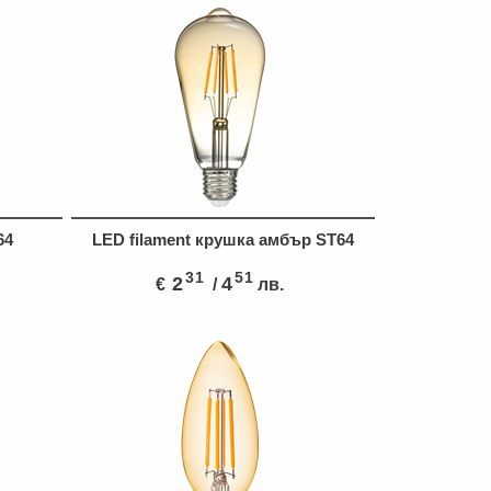
64
LED filament крушка амбър ST64
31
51
2
4
€
/
лв.