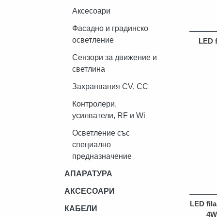
Аксесоари
Фасадно и градинско
осветление
LED 
Сензори за движение и
светлина
Захранвания CV, CC
Контролери,
усилватели, RF и Wi
Осветление със
специално
предназначение
АПАРАТУРА
АКСЕСОАРИ
LED fil
КАБЕЛИ
4W