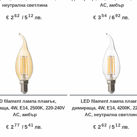
неутрална светлина
AC, амбър
62
12
54
92
2
5
3
6
€
/
лв.
€
/
лв.
D filament лампа пламък,
LED filament лампа плам
ща, 4W, E14, 2500K, 220-240V
димираща, 4W, E14, 4200K, 2
AC, амбър
AC, неутрална светлин
77
41
62
12
2
5
2
5
€
/
лв.
€
/
лв.