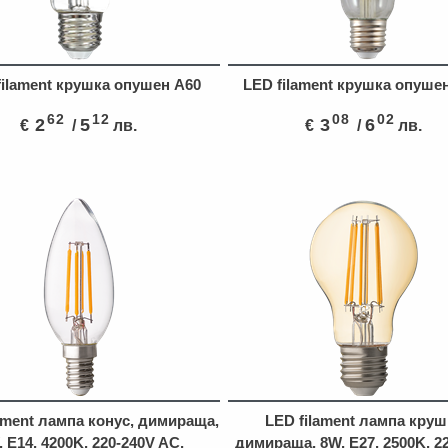
filament крушка опушен A60
LED filament крушка опуше
62
12
08
02
2
5
3
6
€
/
лв.
€
/
лв.
ament лампа конус, димираща,
LED filament лампа круш
, E14, 4200K, 220-240V AC,
димираща, 8W, E27, 2500K, 2