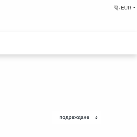
EUR
подреждане
КА
ДВАЩА СТЪПКА