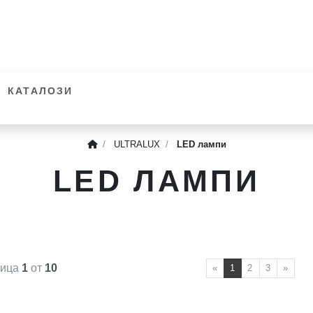
КАТАЛОЗИ
ULTRALUX
LED лампи
LED ЛАМПИ
ница
1
от
10
ПРЕДИШНА СТЪП
СЛЕ
«
1
2
3
»