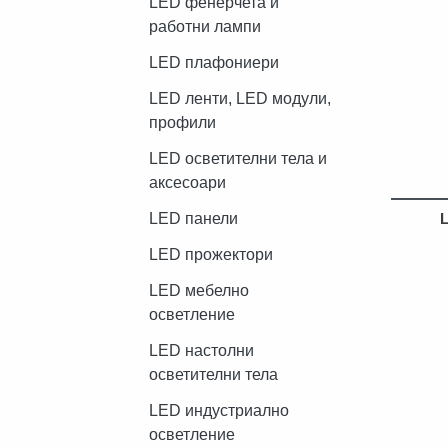
LED фенерчета и
работни лампи
LED плафониери
LED ленти, LED модули,
профили
LED осветителни тела и
аксесоари
L
LED панели
LED прожектори
LED мебелно
осветление
LED настолни
осветителни тела
LED индустриално
осветление