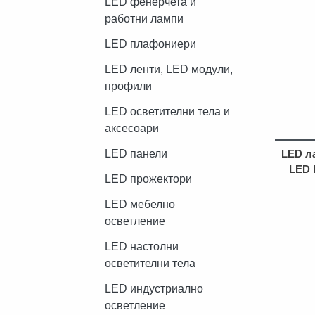
LED фенерчета и
работни лампи
LED плафониери
LED ленти, LED модули,
профили
LED осветителни тела и
аксесоари
LED л
LED панели
LED 
LED прожектори
LED мебелно
осветление
LED настолни
осветителни тела
LED индустриално
осветление