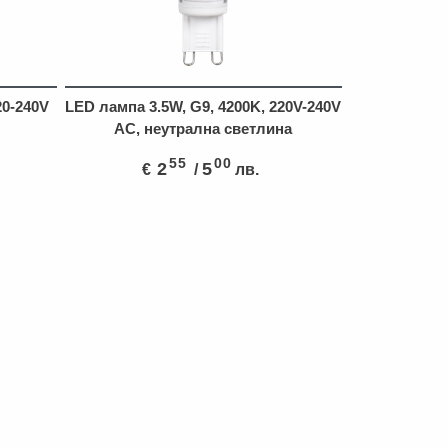
20-240V
LED лампа 3.5W, G9, 4200K, 220V-240V
AC, неутрална светлина
55
00
2
5
€
/
лв.