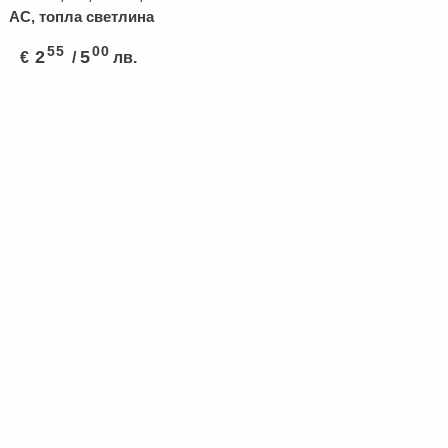
AC, топла светлина
55
00
2
5
€
/
лв.