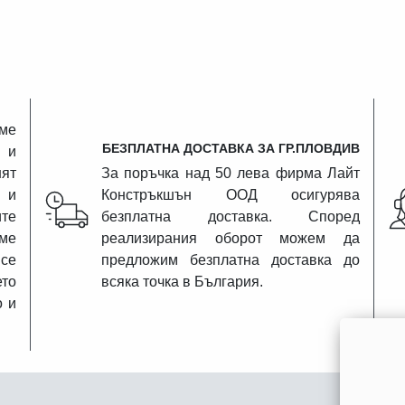
ме
БЕЗПЛАТНА ДОСТАВКА ЗА ГР.ПЛОВДИВ
 и
ят
За поръчка над 50 лева фирма Лайт
 и
Констръкшън ООД осигурява
те
безплатна доставка. Според
аме
реализирания оборот можем да
се
предложим безплатна доставка до
ето
всяка точка в България.
о и