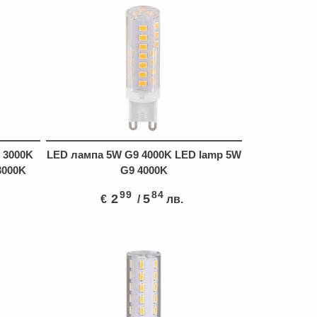
 3000K
LED лампа 5W G9 4000K LED lamp 5W
3000K
G9 4000K
99
84
2
5
€
/
лв.