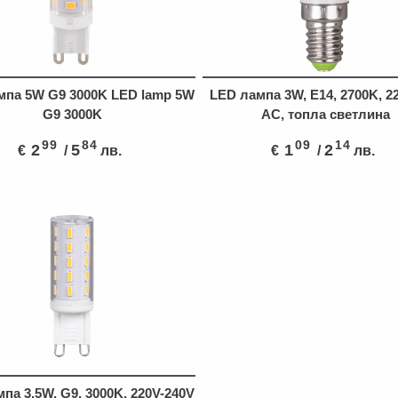
мпа 5W G9 3000K LED lamp 5W
LED лампа 3W, E14, 2700K, 2
G9 3000K
AC, топла светлина
99
84
09
14
2
5
1
2
€
/
лв.
€
/
лв.
па 3.5W, G9, 3000K, 220V-240V