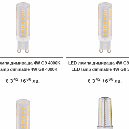
ампа димираща 4W G9 4000K
LED лампа димираща 4W G9
lamp dimmable 4W G9 4000K
LED lamp dimmable 4W G9 
42
68
42
68
3
6
3
6
€
/
лв.
€
/
лв.