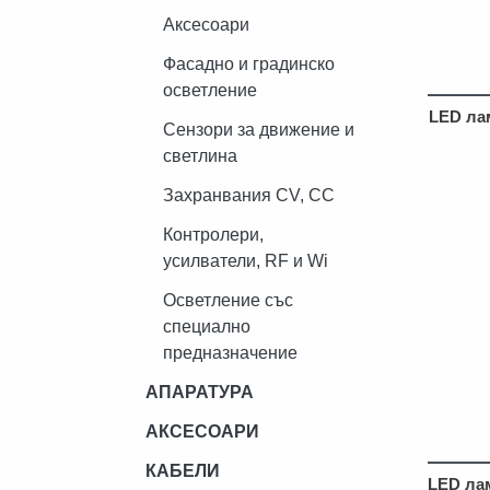
Аксесоари
Фасадно и градинско
осветление
LED ла
Сензори за движение и
светлина
Захранвания CV, CC
Контролери,
усилватели, RF и Wi
Осветление със
специално
предназначение
АПАРАТУРА
АКСЕСОАРИ
КАБЕЛИ
LED лам