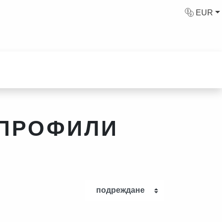
EUR
 ПРОФИЛИ
подреждане
КА
ДВАЩА СТЪПКА