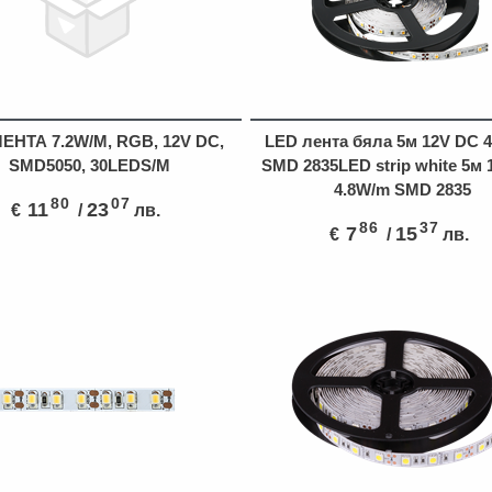
ЕНТА 7.2W/M, RGB, 12V DC,
LED лента бяла 5м 12V DC 
SMD5050, 30LEDS/M
SMD 2835LED strip white 5м
4.8W/m SMD 2835
80
07
11
23
€
/
лв.
86
37
7
15
€
/
лв.