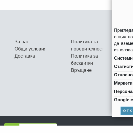
Прегледа
опция по
Ж
За нас
Политика за
да вземе
Н
Общи условия
поверителност
използва
Доставка
Политика за
Системн
бисквитки
Статисти
Връщане
Относно 
Маркети
Персона
Google 
ОТ