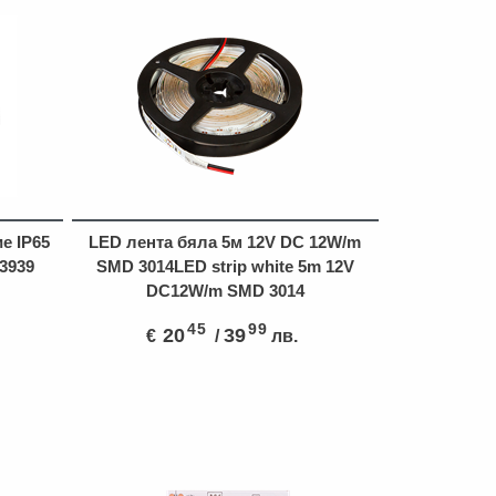
е IP65
LED лента бяла 5м 12V DC 12W/m
3939
SMD 3014LED strip white 5m 12V
DC12W/m SMD 3014
45
99
20
39
€
/
лв.