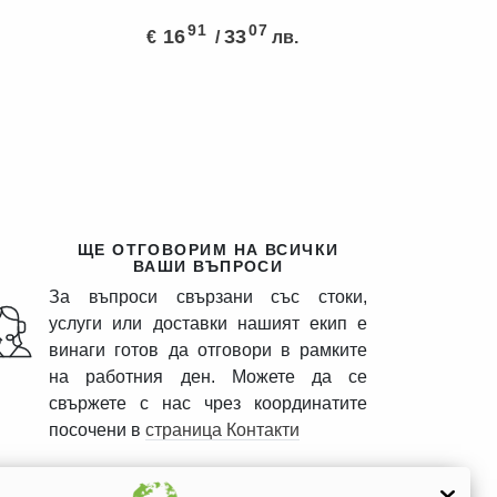
91
07
16
33
€
/
лв.
ПКА
ЕДВАЩА СТЪПКА
ЩЕ ОТГОВОРИМ НА ВСИЧКИ
ВАШИ ВЪПРОСИ
За въпроси свързани със стоки,
услуги или доставки нашият екип е
винаги готов да отговори в рамките
на работния ден. Можете да се
свържете с нас чрез координатите
посочени в
страница Контакти