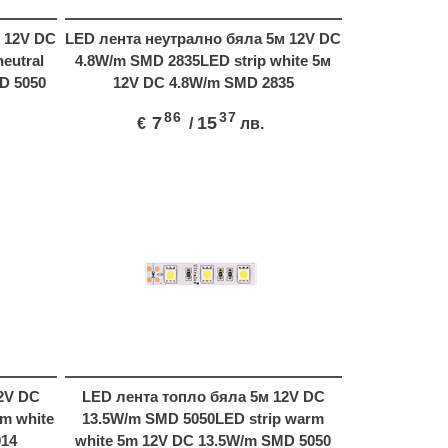
 12V DC
LED лента неутрално бяла 5м 12V DC
eutral
4.8W/m SMD 2835LED strip white 5м
D 5050
12V DC 4.8W/m SMD 2835
86
37
7
15
€
/
лв.
2V DC
LED лента топло бяла 5м 12V DC
m white
13.5W/m SMD 5050LED strip warm
014
white 5m 12V DC 13.5W/m SMD 5050