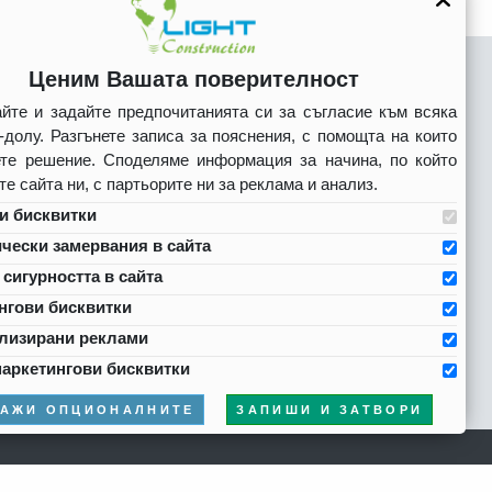
Ценим Вашата поверителност
йте и задайте предпочитанията си за съгласие към всяка
-долу. Разгънете записа за пояснения, с помощта на които
ЕЛАЕТЕ ДА ПОЛУЧАВАТЕ НОВИНИ ОТ
те решение. Споделяме информация за начина, по който
АС
те сайта ни, с партьорите ни за реклама и анализ.
Съгласен/а имейла ми да бъде ползван за
и бисквитки
маркетингови цели
чески замервания в сайта
сигурността в сайта
нгови бисквитки
лизирани реклами
маркетингови бисквитки
КАЖИ ОПЦИОНАЛНИТЕ
ЗАПИШИ И ЗАТВОРИ
Хармоника на Генклауд