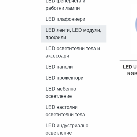
LED фенерчета и
работни лампи
LED плафониери
LED ленти, LED модули,
профили
LED осветителни тела и
аксесоари
LED U
LED панели
RGB
LED прожектори
LED мебелно
осветление
LED настолни
осветителни тела
LED индустриално
осветление