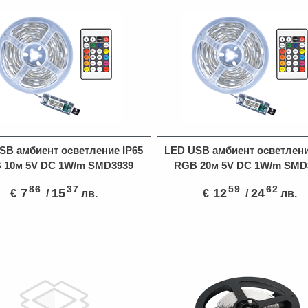
SB амбиент осветление IP65
LED USB амбиент осветлени
 10м 5V DC 1W/m SMD3939
RGB 20м 5V DC 1W/m SMD
86
37
59
62
7
15
12
24
€
/
лв.
€
/
лв.