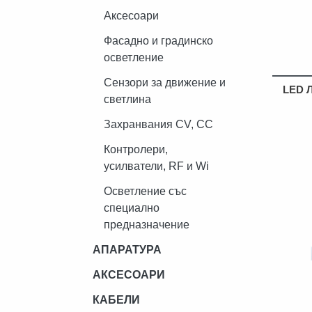
Аксесоари
Фасадно и градинско
осветление
Сензори за движение и
LED Л
светлина
Захранвания CV, CC
Контролери,
усилватели, RF и Wi
Осветление със
специално
предназначение
АПАРАТУРА
АКСЕСОАРИ
КАБЕЛИ