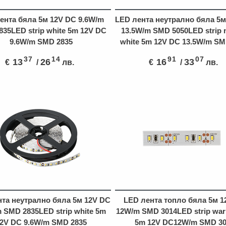
ента бяла 5м 12V DC 9.6W/m
LED лента неутрално бяла 5м
35LED strip white 5m 12V DC
13.5W/m SMD 5050LED strip n
9.6W/m SMD 2835
white 5m 12V DC 13.5W/m SM
37
14
91
07
13
26
16
33
€
/
лв.
€
/
лв.
нта неутрално бяла 5м 12V DC
LED лента топло бяла 5м 1
 SMD 2835LED strip white 5m
12W/m SMD 3014LED strip war
2V DC 9.6W/m SMD 2835
5m 12V DC12W/m SMD 3