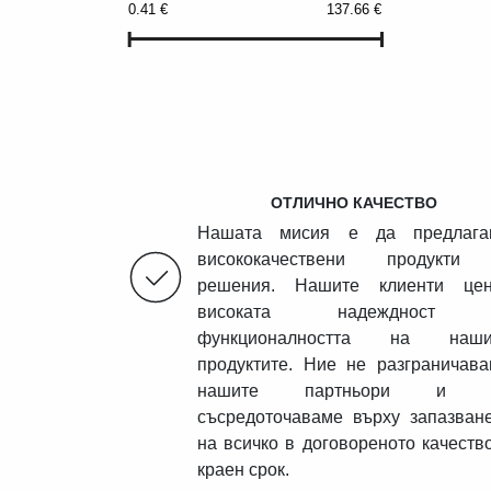
0.41
€
137.66
€
ОТЛИЧНО КАЧЕСТВО
Нашата мисия е да предлага
висококачествени продукти
решения. Нашите клиенти цен
високата надеждност
функционалността на наши
продуктите. Ние не разграничав
нашите партньори и 
съсредоточаваме върху запазван
на всичко в договореното качеств
краен срок.