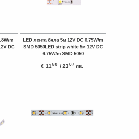
4.8W/m
LED лента бяла 5м 12V DC 6.75W/m
 12V DC
SMD 5050LED strip white 5м 12V DC
6.75W/m SMD 5050
80
07
11
23
€
/
лв.