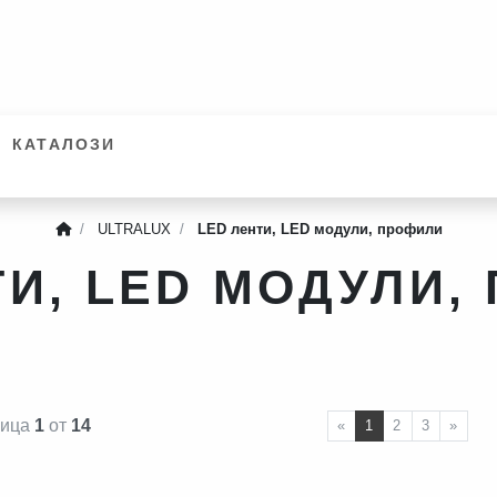
КАТАЛОЗИ
ULTRALUX
LED ленти, LED модули, профили
ТИ, LED МОДУЛИ,
ница
1
от
14
ПРЕДИШНА СТЪП
СЛЕ
«
1
2
3
»