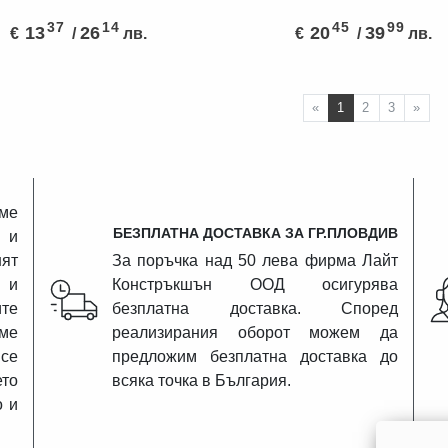
37
14
45
99
13
26
20
39
€
/
лв.
€
/
лв.
ПРЕДИШНА СТЪ
СЛ
«
1
2
3
»
ме
БЕЗПЛАТНА ДОСТАВКА ЗА ГР.ПЛОВДИВ
 и
ят
За поръчка над 50 лева фирма Лайт
 и
Констръкшън ООД осигурява
те
безплатна доставка. Според
аме
реализирания оборот можем да
се
предложим безплатна доставка до
ето
всяка точка в България.
о и