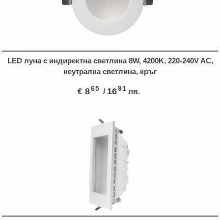
LED луна с индиректна светлина 8W, 4200K, 220-240V AC,
неутрална светлина, кръг
65
91
8
16
€
/
лв.