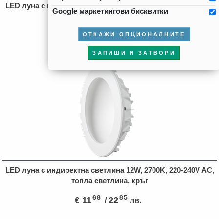
LED луна с индиректна светлина 12W, 2700K, 220-240V AC,
Google маркетингови бисквитки
топла светлина, квадрат
59
62
12
24
ОТКАЖИ ОПЦИОНАЛНИТЕ
€
/
лв.
ЗАПИШИ И ЗАТВОРИ
LED луна с индиректна светлина 12W, 2700K, 220-240V AC,
топла светлина, кръг
68
85
11
22
€
/
лв.