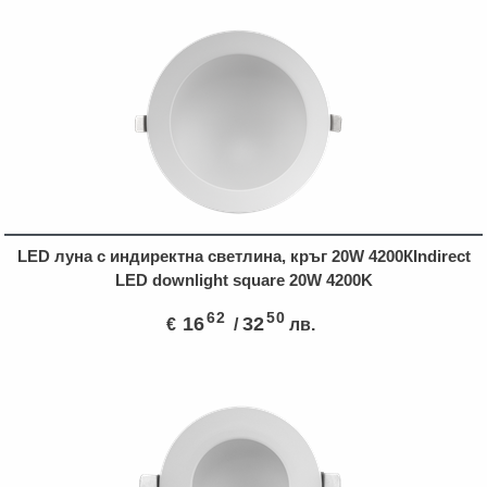
LED луна с индиректна светлина, кръг 20W 4200КIndirect
LED downlight square 20W 4200K
62
50
16
32
€
/
лв.