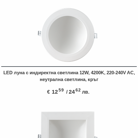
LED луна с индиректна светлина 12W, 4200K, 220-240V AC,
неутрална светлина, кръг
59
62
12
24
€
/
лв.