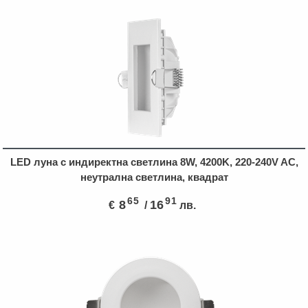
LED луна с индиректна светлина 8W, 4200K, 220-240V AC,
неутрална светлина, квадрат
65
91
8
16
€
/
лв.