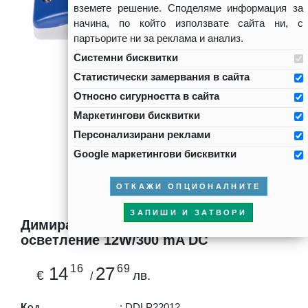
вземете решение. Споделяме информация за
начина, по който използвате сайта ни, с
партьорите ни за реклама и анализ.
Системни бисквитки
Статистически замервания в сайта
Относно сигурността в сайта
Маркетингови бисквитки
Персонализирани реклами
Google маркетингови бисквитки
ОТКАЖИ ОПЦИОНАЛНИТЕ
ЗАПИШИ И ЗАТВОРИ
Димиращ TRIAC драйвер за LED
осветление 12W/300 mA DC
16
69
14
27
€
лв.
/
Код
: DDLP22012