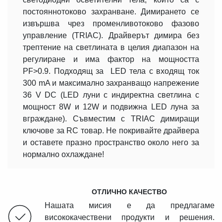
постояннотоково захранване. Димирането се
извършва чрез променливотоково фазово
управление (TRIAC). Драйверът димира без
трептение на светлината в целия диапазон на
регулиране и има фактор на мощността
PF>0.9. Подходящ за LED тела с входящ ток
300 mA и максимално захранващо напрежение
36 V DC (LED луни с индиректна светлина с
мощност 8W и 12W и подвижна LED лунa за
вграждане). Съвместим с TRIAC димиращи
ключове за RC товар. Не покривайте драйвера
и оставете празно пространство около него за
нормално охлаждане!
ОТЛИЧНО КАЧЕСТВО
Нашата мисия е да предлагаме
висококачествени продукти и решения.