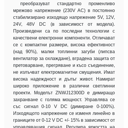
преобразуват стандартно променливо
мрежово напрежение (230V AC) в постоянно
стабилизирано изходящо напрежение 5V, 12V,
24V, 48V DC (в зависимост от модела).
Произведени са по последни технологии с
качествени електронни компоненти. Отличават
се с компактни размери, висока ефективност
(над 90%), малки топлинни загуби (липсва
вентилатор за охлаждане), вградена защита от
претоварване, прегряване и късо съединение,
не излъчват електромагнитни смущения. Имат
висока надеждност и дълъг живот. Намират
широко приложение в различни светлинни
проекти. Моделът ZNWJ12300D е димиращо
захранване с голяма мощност. Управлява се
със сигнал 0-10 V DC (димиране 0-100%).
Изходящото напрежение се изменя линейно в
границите от 0-12 V DC +/- 15% в зависимост от
управляващия сигнал. Регулира яркостта на