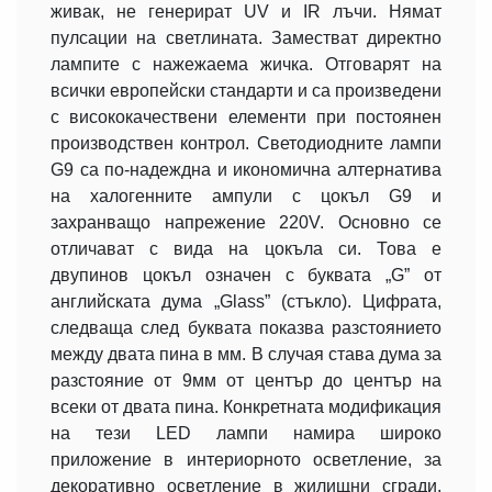
живак, не генерират UV и IR лъчи. Нямат
пулсации на светлината. Заместват директно
лампите с нажежаема жичка. Отговарят на
всички европейски стандарти и са произведени
с висококачествени елементи при постоянен
производствен контрол. Светодиодните лампи
G9 са по-надеждна и икономична алтернатива
на халогенните ампули с цокъл G9 и
захранващо напрежение 220V. Основно се
отличават с вида на цокъла си. Това е
двупинов цокъл означен с буквата „G” от
английската дума „Glass” (стъкло). Цифрата,
следваща след буквата показва разстоянието
между двата пина в мм. В случая става дума за
разстояние от 9мм от център до център на
всеки от двата пина. Конкретната модификация
на тези LED лампи намира широко
приложение в интериорното осветление, за
декоративно осветление в жилищни сгради,