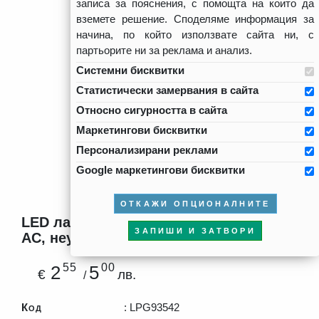
записа за пояснения, с помощта на които да
вземете решение. Споделяме информация за
начина, по който използвате сайта ни, с
партьорите ни за реклама и анализ.
Системни бисквитки
Статистически замервания в сайта
Относно сигурността в сайта
Маркетингови бисквитки
Персонализирани реклами
Google маркетингови бисквитки
ОТКАЖИ ОПЦИОНАЛНИТЕ
LED лампа 3.5W, G9, 4200K, 220V-240V
ЗАПИШИ И ЗАТВОРИ
AC, неутрална светлина
55
00
2
5
€
лв.
/
Код
: LPG93542